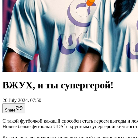
ВЖУХ, и ты супергерой!
26 July 2024, 07:50
Share
С такой футболкой каждый способен стать героем выгоды и лоя
Новые белые футболки UDS˚ с крупным супергеройским логоти
Кстати, есть возможность получить новый суперкостюм самым п