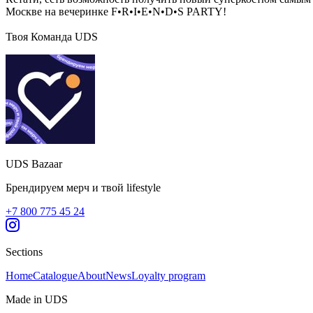
Москве на вечеринке F•R•I•E•N•D•S PARTY!
Твоя Команда UDS
UDS Bazaar
Брендируем мерч и твой lifestyle
+7 800 775 45 24
Sections
Home
Catalogue
About
News
Loyalty program
Made in UDS