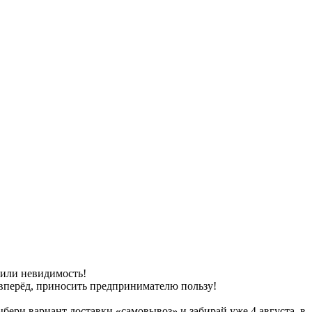
 или невидимость!
вперёд, приносить предпринимателю пользу!
бери вариант доставки «самовывоз» и забирай уже 4 августа, в