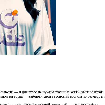
льности — и для этого не нужны стальные когти, умение летать
пом на груди — выбирай свой геройский костюм по размеру и 
ервым, да ещё и с бесплатной доставкой — закажи футболку, вы